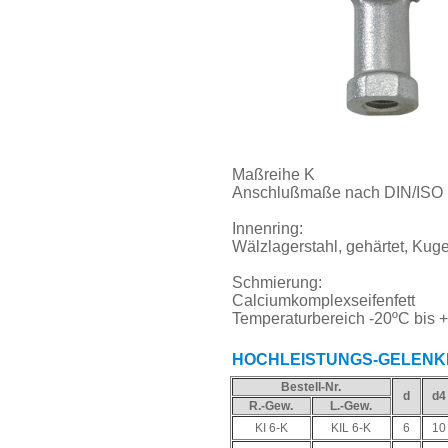
Maßreihe K
Anschlußmaße nach DIN/ISO 
Innenring:
Wälzlagerstahl, gehärtet, Kugel
Schmierung:
Calciumkomplexseifenfett
Temperaturbereich -20ºC bis 
HOCHLEISTUNGS-GELENK
Bestell-Nr.
d
d4
R.-Gew.
L.-Gew.
KI 6-K
KIL 6-K
6
10