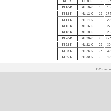
KI 8-K
KIL 8-K
8
12,
KI 10-K
KIL 10-K
10
15
KI 12-K
KIL 12-K
12
17,
KI 14-K
KIL 14-K
14
20
KI 16-K
KIL 16-K
16
22
KI 18-K
KIL 18-K
18
25
KI 20-K
KIL 20-K
20
27,
KI 22-K
KIL 22-K
22
30
KI 25-K
KIL 25-K
25
30
KI 30-K
KIL 30-K
30
40
E-Commerc