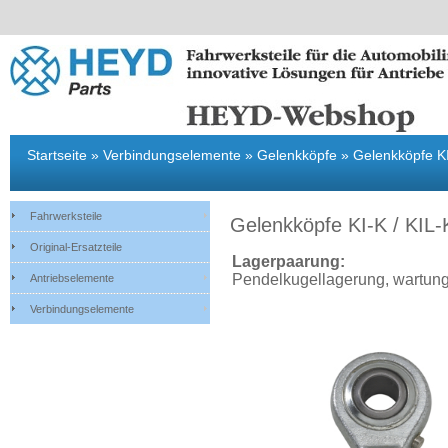
Fahrwerksteile
Original-Ersatzteile
Antriebselemente
Verbindungsel
Startseite
»
Verbindungselemente
»
Gelenkköpfe
»
Gelenkköpfe KI
Fahrwerksteile
Gelenkköpfe KI-K / KIL-
Original-Ersatzteile
Lagerpaarung:
Pendelkugellagerung, wartungs
Antriebselemente
Verbindungselemente