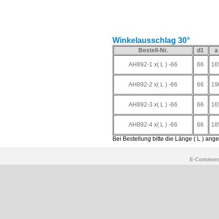
Winkelausschlag 30°
Bestell-Nr.
d1
a
AH892-1 x( L ) -66
66
16
AH892-2 x( L ) -66
66
19
AH892-3 x( L ) -66
66
16
AH892-4 x( L ) -66
66
18
Bei Bestellung bitte die Länge ( L ) ang
E-Commerc