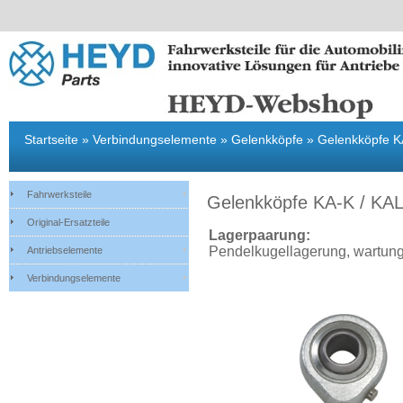
Fahrwerksteile
Original-Ersatzteile
Antriebselemente
Verbindungsel
Startseite
»
Verbindungselemente
»
Gelenkköpfe
»
Gelenkköpfe K
Fahrwerksteile
Gelenkköpfe KA-K / KAL
Original-Ersatzteile
Lagerpaarung:
Pendelkugellagerung, wartungs
Antriebselemente
Verbindungselemente