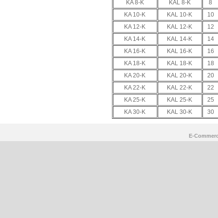
KA 8-K
KAL 8-K
8
KA 10-K
KAL 10-K
10
KA 12-K
KAL 12-K
12
KA 14-K
KAL 14-K
14
KA 16-K
KAL 16-K
16
KA 18-K
KAL 18-K
18
KA 20-K
KAL 20-K
20
KA 22-K
KAL 22-K
22
KA 25-K
KAL 25-K
25
KA 30-K
KAL 30-K
30
E-Commerc