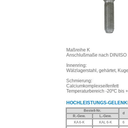
Maßreihe K
Anschlußmaße nach DIN/ISO 
Innenring:
Wälzlagerstahl, gehärtet, Kugel
Schmierung:
Calciumkomplexseifenfett
Temperaturbereich -20ºC bis 
HOCHLEISTUNGS-GELENK
Bestell-Nr.
d
R.-Gew.
L.-Gew.
KA 6-K
KAL 6-K
6