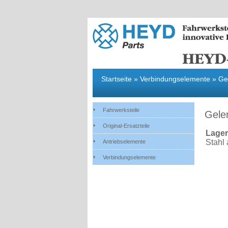
Fahrwerksteile
Original-Ersatzteile
Antr
Startseite
»
Verbindungselemente
»
Ge
Fahrwerksteile
Gele
Original-Ersatzteile
Lager
Stahl 
Antriebselemente
Verbindungselemente