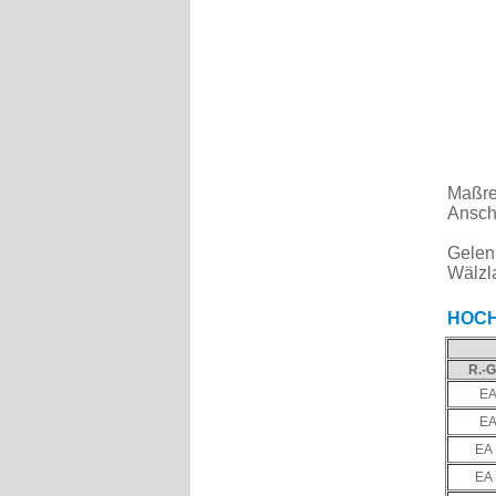
Maßre
Ansch
Gelen
Wälzla
HOCH
R.-
EA
EA
EA
EA