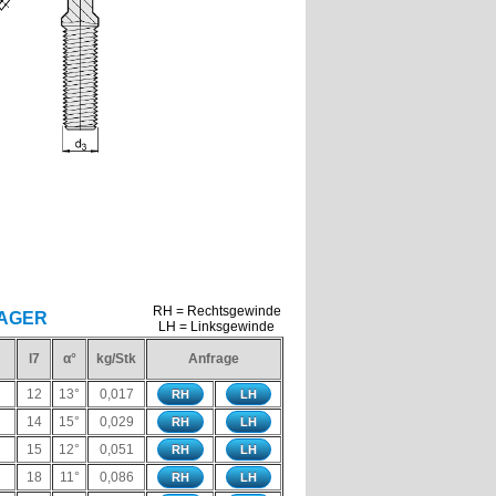
RH = Rechtsgewinde
LAGER
LH = Linksgewinde
l7
α°
kg/Stk
Anfrage
12
13°
0,017
RH
LH
14
15°
0,029
RH
LH
15
12°
0,051
RH
LH
18
11°
0,086
RH
LH