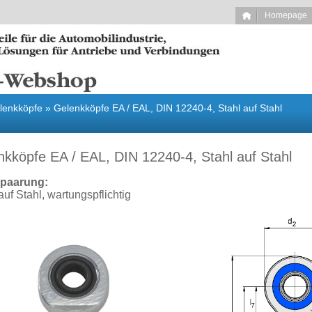
Homepage
iebselemente
Verbindungselemente
lenkköpfe
»
Gelenkköpfe EA / EAL, DIN 12240-4, Stahl auf Stahl
nkköpfe EA / EAL, DIN 12240-4, Stahl auf Stahl
paarung:
auf Stahl, wartungspflichtig