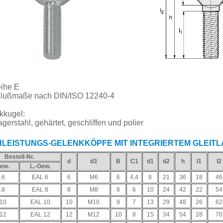
ihe E
lußmaße nach DIN/ISO 12240-4
kkugel:
gerstahl, gehärtet, geschliffen und polier
LEISTUNGS-GELENKKÖPFE MIT INTEGRIERTEM GLEIT
Bestell-Nr.
d
d3
B
C1
d1
d2
h
l1
l2
Gew.
L.-Gew.
 6
EAL 6
6
M6
6
4,4
8
21
36
18
46
 8
EAL 8
8
M8
8
6
10
24
42
22
54
 10
EAL 10
10
M10
9
7
13
29
48
26
62
 12
EAL 12
12
M12
10
8
15
34
54
28
70