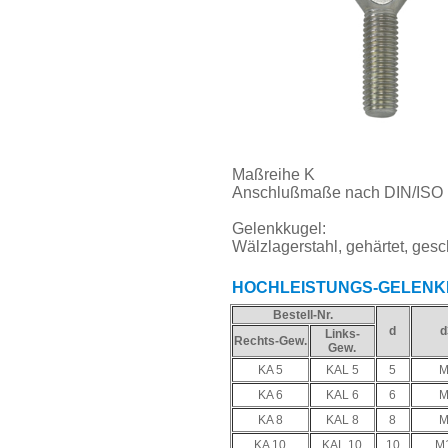
Maßreihe K
Anschlußmaße nach DIN/ISO 
Gelenkkugel:
Wälzlagerstahl, gehärtet, gesch
HOCHLEISTUNGS-GELENKK
Bestell-Nr.
d
d
Links-
Rechts-Gew.
Gew.
KA 5
KAL 5
5
M
KA 6
KAL 6
6
M
KA 8
KAL 8
8
M
KA 10
KAL 10
10
M