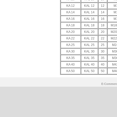
KA 12
KAL 12
12
M
KA 14
KAL 14
14
M
KA 16
KAL 16
16
M
KA 18
KAL 18
18
M18
KA 20
KAL 20
20
M20
KA 22
KAL 22
22
M22
KA 25
KAL 25
25
M2
KA 30
KAL 30
30
M3
KA 35
KAL 35
35
M3
KA 40
KAL 40
40
M4
KA 50
KAL 50
50
M4
E-Commerc