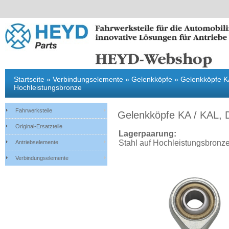
Fahrwerksteile
Original-Ersatzteile
Antriebselemente
Verbindungsel
Startseite
»
Verbindungselemente
»
Gelenkköpfe
»
Gelenkköpfe KA
Hochleistungsbronze
Fahrwerksteile
Gelenkköpfe KA / KAL, D
Original-Ersatzteile
Lagerpaarung:
Stahl auf Hochleistungsbronze
Antriebselemente
Verbindungselemente